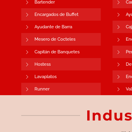
Bartender
Ca
Encargados de Buffet
Ay
Ayudante de Barra
Ca
Mesero de Cocteles
En
Capitán de Banquetes
Pe
Hostess
De
Lavaplatos
En
Runner
Val
Indu