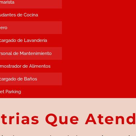
marista
udantes de Cocina
jero
cargado de Lavandería
rsonal de Mantenimiento
mostrador de Alimentos
cargado de Baños
et Parking
strias Que Aten