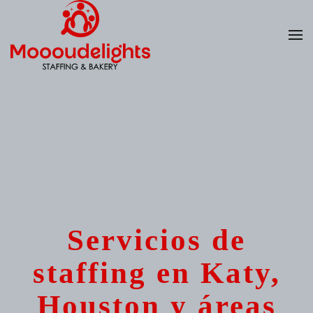
Skip
to
main
content
Servicios de
staffing en Katy,
Houston y áreas