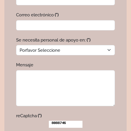
Correo electrónico
(*)
Se necesita personal de apoyo en:
(*)
Mensaje
reCaptcha
(*)