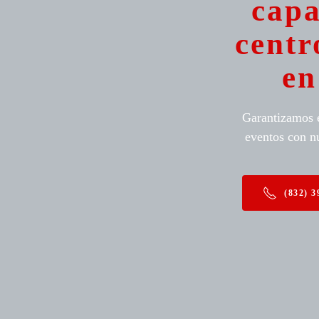
capa
centr
en
Garantizamos e
eventos con n
(832) 3